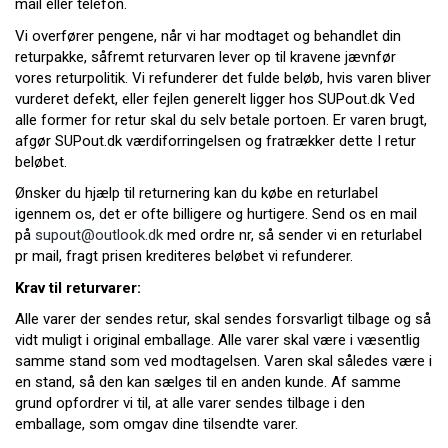
mail eller telefon.
Vi overfører pengene, når vi har modtaget og behandlet din
returpakke, såfremt returvaren lever op til kravene jævnfør
vores returpolitik. Vi refunderer det fulde beløb, hvis varen bliver
vurderet defekt, eller fejlen generelt ligger hos S
UPout.dk
Ved
alle former for retur skal du selv betale portoen. Er varen brugt,
afgør
SUPout.dk
værdiforringelsen og fratrækker dette I retur
beløbet.
Ønsker du hjælp til returnering kan du købe en returlabel
igennem os, det er ofte billigere og hurtigere. Send os en mail
på
supout@outlook.dk
med ordre nr, så sender vi en returlabel
pr mail, fragt prisen krediteres beløbet vi refunderer.
Krav til returvarer:
Alle varer der sendes retur, skal sendes forsvarligt tilbage og så
vidt muligt i original emballage. Alle varer skal være i væsentlig
samme stand som ved modtagelsen. Varen skal således være i
en stand, så den kan sælges til en anden kunde. Af samme
grund opfordrer vi til, at alle varer sendes tilbage i den
emballage, som omgav dine tilsendte varer.