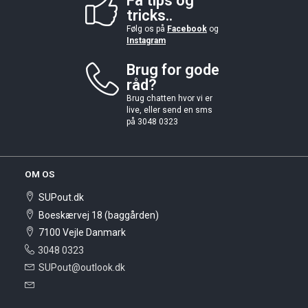
Få tips og
tricks..
Følg os på
Facebook
og
Instagram
Brug for gode
råd?
Brug chatten hvor vi er
live, eller send en sms
på 3048 0323
OM OS
SUPout.dk
Boeskærvej 18 (baggården)
7100 Vejle Danmark
3048 0323
SUPout@outlook.dk