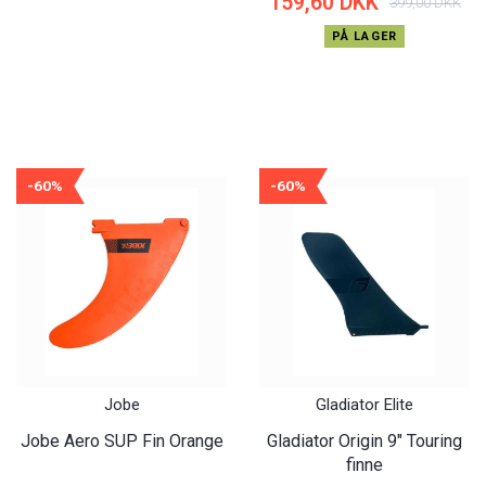
159,60 DKK
399,00 DKK
PÅ LAGER
-60%
-60%
Jobe
Gladiator Elite
Jobe Aero SUP Fin Orange
Gladiator Origin 9″ Touring
finne