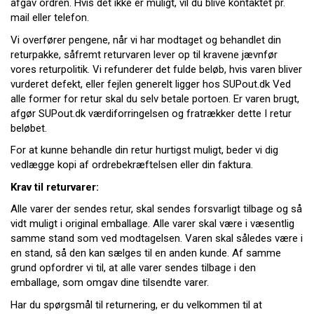
afgav ordren. Hvis det ikke er muligt, vil du blive kontaktet pr.
mail eller telefon.
Vi overfører pengene, når vi har modtaget og behandlet din
returpakke, såfremt returvaren lever op til kravene jævnfør
vores returpolitik. Vi refunderer det fulde beløb, hvis varen bliver
vurderet defekt, eller fejlen generelt ligger hos S
UPout.dk
Ved
alle former for retur skal du selv betale portoen. Er varen brugt,
afgør
SUPout.dk
værdiforringelsen og fratrækker dette I retur
beløbet.
For at kunne behandle din retur hurtigst muligt, beder vi dig
vedlægge kopi af ordrebekræftelsen eller din faktura.
Krav til returvarer:
Alle varer der sendes retur, skal sendes forsvarligt tilbage og så
vidt muligt i original emballage. Alle varer skal være i væsentlig
samme stand som ved modtagelsen. Varen skal således være i
en stand, så den kan sælges til en anden kunde. Af samme
grund opfordrer vi til, at alle varer sendes tilbage i den
emballage, som omgav dine tilsendte varer.
Har du spørgsmål til returnering, er du velkommen til at