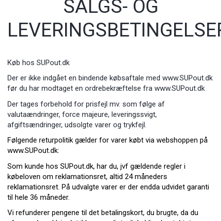
SALGS- OG
LEVERINGSBETINGELSE
Køb hos SUPout.dk
Der er ikke indgået en bindende købsaftale med
www.SUPout.dk
før du har modtaget en ordrebekræftelse fra
www.SUPout.dk
Der tages forbehold for prisfejl mv. som følge af
valutaændringer, force majeure, leveringssvigt,
afgiftsændringer, udsolgte varer og trykfejl.
Følgende returpolitik gælder for varer købt via webshoppen på
www.SUPout.dk
:
Som kunde hos SUPout.dk, har du, jvf gældende regler i
købeloven om reklamationsret, altid 24 måneders
reklamationsret. På udvalgte varer er der endda udvidet garanti
til hele 36 måneder.
Vi refunderer pengene til det betalingskort, du brugte, da du