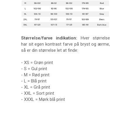
Størrelse/farve indikation:
Hver størrelse
har sit egen kontrast farve på bryst og ærme,
så er din størrelse let at finde:
- XS = Grøn print
- S = Gul print
- M = Rød print
- L = Blå print
- XL = Grå print
- XXL = Sort print
- XXXL = Mørk blå print