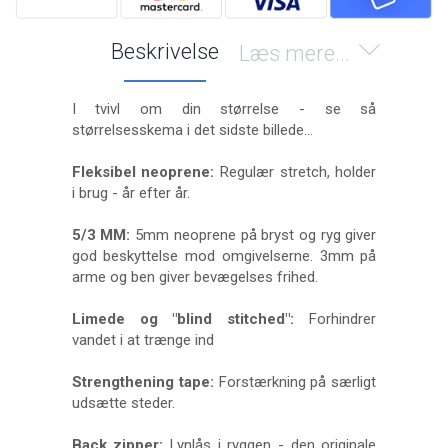
Beskrivelse
Læs mere...
I tvivl om din størrelse - se så
størrelsesskema i det sidste billede...
Fleksibel neoprene:
Regulær stretch, holder
i brug - år efter år.
5/3 MM:
5mm neoprene på bryst og ryg giver
god beskyttelse mod omgivelserne. 3mm på
arme og ben giver bevægelses frihed.
Limede og "blind stitched":
Forhindrer
vandet i at trænge ind
Strengthening tape:
Forstærkning på særligt
udsætte steder.
Back zipper:
Lynlås i ryggen - den originale