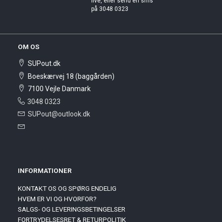
live, eller send en sms
på 3048 0323
OM OS
SUPout.dk
Boeskærvej 18 (baggården)
7100 Vejle Danmark
3048 0323
SUPout@outlook.dk
INFORMATIONER
KONTAKT OS OG SPØRG ENDELIG
HVEM ER VI OG HVORFOR?
SALGS- OG LEVERINGSBETINGELSER
FORTRYDELSESRET & RETURPOLITIK