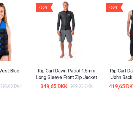
-65%
-65%
Vest Blue
Rip Curl Dawn Patrol 1.5mm
Rip Curl D
Long Sleeve Front Zip Jacket
John Back 
349,65 DKK
419,65 D
599,00 DKK
999,00 DKK