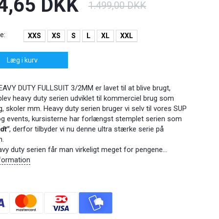
4,65 DKK
1.499,00 DKK
e:
XXS
XS
S
L
XL
XXL
Læg i kurv
AVY DUTY FULLSUIT 3/2MM er lavet til at blive brugt,
blev heavy duty serien udviklet til kommerciel brug som
g, skoler mm. Heavy duty serien bruger vi selv til vores SUP
og events, kursisterne har forlængst stemplet serien som
dt"
, derfor tilbyder vi nu denne ultra stærke serie på
n.
vy duty serien får man virkeligt meget for pengene...
formation