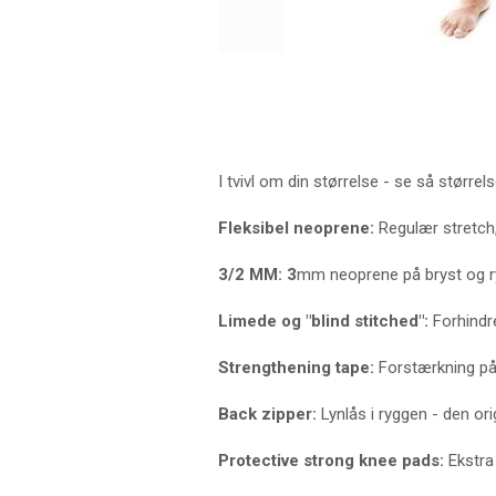
I tvivl om din størrelse - se så størrels
Fleksibel neoprene:
Regulær stretch, 
3/2 MM: 3
mm neoprene på bryst og r
Limede og "blind stitched":
Forhindr
Strengthening tape:
Forstærkning på 
Back zipper:
Lynlås i ryggen - den or
Protective strong knee pads:
Ekstra