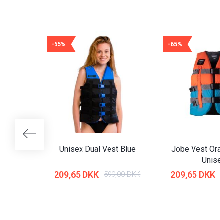
-65%
-65%
Unisex Dual Vest Blue
Jobe Vest Ora
Unis
209,65 DKK
209,65 DKK
599,00 DKK