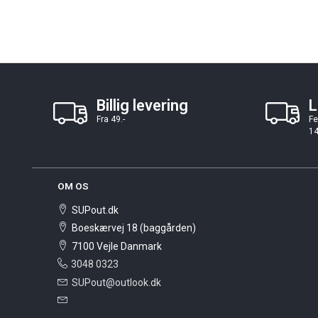
Billig levering
L
Fra 49.-
Fe
14
OM OS
SUPout.dk
Boeskærvej 18 (baggården)
7100 Vejle Danmark
3048 0323
SUPout@outlook.dk