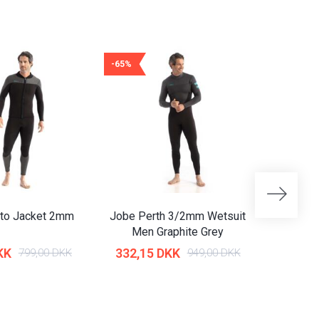
-65%
-65%
nto Jacket 2mm
Jobe Perth 3/2mm Wetsuit
Rip Cur
Men Graphite Grey
Long Sle
KK
332,15 DKK
349,6
799,00 DKK
949,00 DKK