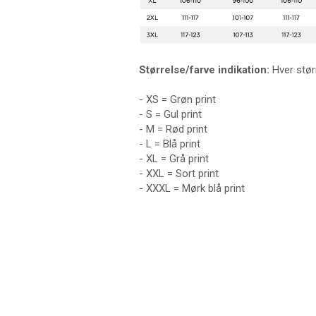
Størrelse/farve indikation:
Hver størr
- XS = Grøn print
- S = Gul print
- M = Rød print
- L = Blå print
- XL = Grå print
- XXL = Sort print
- XXXL = Mørk blå print