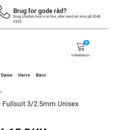
Brug for gode råd?
Brug chatten hvor vi er live, eller send en sms på 3048
0323
0
Indkøbskurv
Dame
Herre
Børn
EX
 Fullsuit 3/2.5mm Unisex