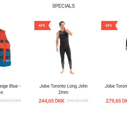
SPECIALS
-65%
-65%
nge Blue -
Jobe Toronto Long John
Jobe Toro
ex
2mm
244,65 DKK
279,65 D
599,00 DKK
699,00 DKK