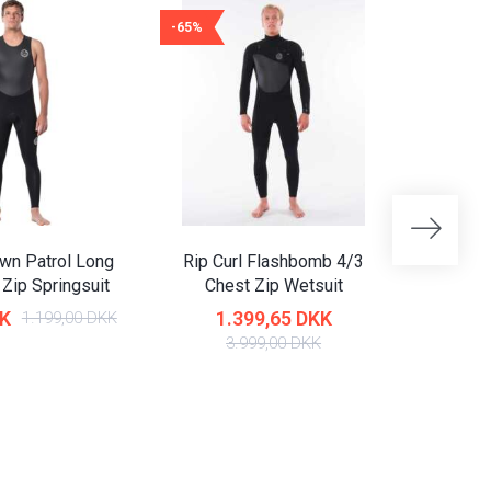
-65%
-65%
awn Patrol Long
Rip Curl Flashbomb 4/3
Jobe T
Zip Springsuit
Chest Zip Wetsuit
KK
1.399,65 DKK
279,6
1.199,00 DKK
3.999,00 DKK