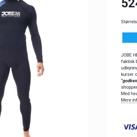
52
Størrels
JOBE HE
faktisk 
udlejnin
kurser 
"godken
shoppe
Med hea
Mere in