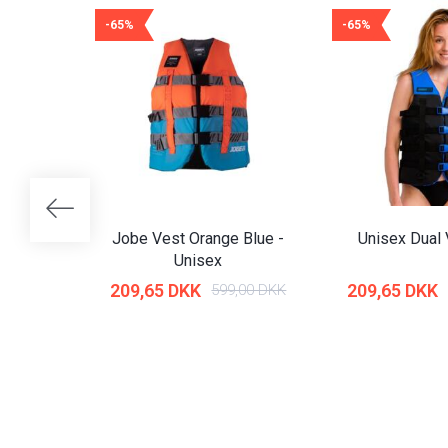
-65%
-65%
Jobe Vest Orange Blue -
Unisex Dual 
Unisex
209,65 DKK
209,65 DKK
599,00 DKK