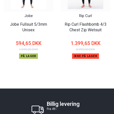
Jobe
Rip Curl
Jobe Fullsuit 5/3mm
Rip Curl Flashbomb 4/3
Unisex
Chest Zip Wetsuit
594,65 DKK
1.399,65 DKK
1.699,00 DKK
3.999,00 DKK
PÅ LAGER
IKKE PÅ LAGER
Billig levering
Fra 49.-