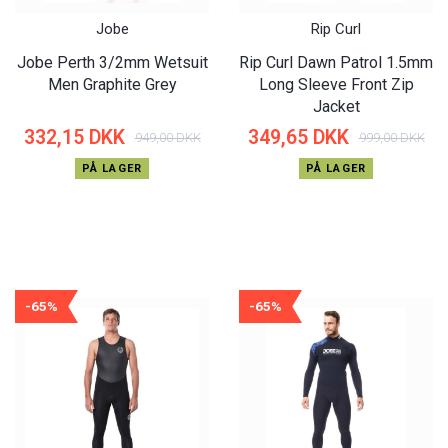
Jobe
Rip Curl
Jobe Perth 3/2mm Wetsuit
Rip Curl Dawn Patrol 1.5mm
Men Graphite Grey
Long Sleeve Front Zip
Jacket
332,15 DKK
349,65 DKK
949,00 DKK
999,00 DKK
PÅ LAGER
PÅ LAGER
-65%
-65%