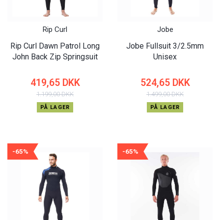
Rip Curl
Jobe
Rip Curl Dawn Patrol Long
Jobe Fullsuit 3/2.5mm
John Back Zip Springsuit
Unisex
419,65 DKK
524,65 DKK
1.199,00 DKK
1.499,00 DKK
PÅ LAGER
PÅ LAGER
-65%
-65%