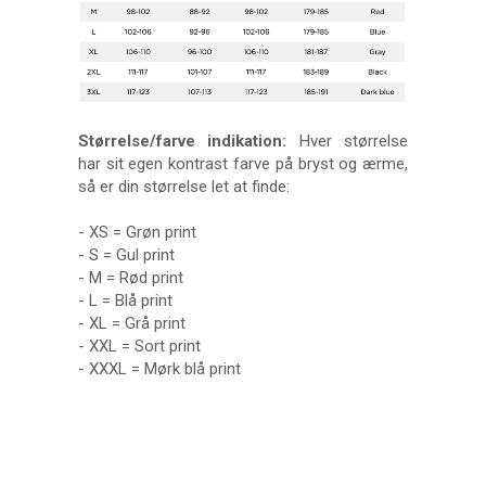
Størrelse/farve indikation:
Hver størrelse
har sit egen kontrast farve på bryst og ærme,
så er din størrelse let at finde:
- XS = Grøn print
- S = Gul print
- M = Rød print
- L = Blå print
- XL = Grå print
- XXL = Sort print
- XXXL = Mørk blå print