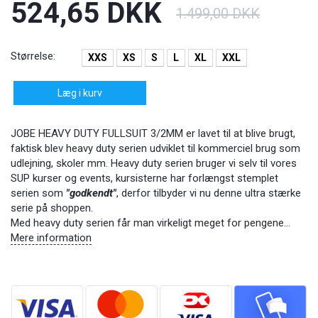
524,65 DKK
1.499,00 DKK
Størrelse:
XXS
XS
S
L
XL
XXL
Læg i kurv
JOBE HEAVY DUTY FULLSUIT 3/2MM er lavet til at blive brugt,
faktisk blev heavy duty serien udviklet til kommerciel brug som
udlejning, skoler mm. Heavy duty serien bruger vi selv til vores
SUP kurser og events, kursisterne har forlængst stemplet
serien som
"godkendt"
, derfor tilbyder vi nu denne ultra stærke
serie på shoppen.
Med heavy duty serien får man virkeligt meget for pengene...
Mere information