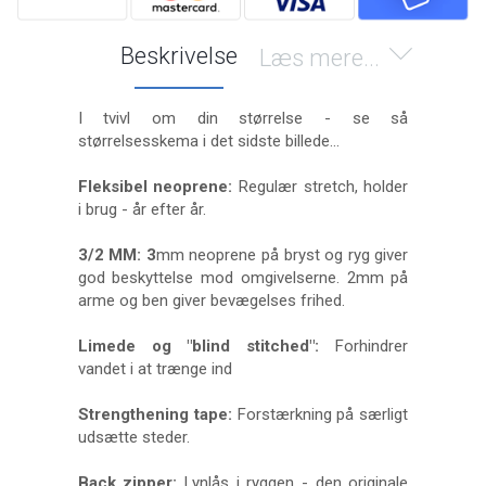
Beskrivelse
Læs mere...
I tvivl om din størrelse - se så
størrelsesskema i det sidste billede...
Fleksibel neoprene:
Regulær stretch, holder
i brug - år efter år.
3/2 MM: 3
mm neoprene på bryst og ryg giver
god beskyttelse mod omgivelserne. 2mm på
arme og ben giver bevægelses frihed.
Limede og "blind stitched":
Forhindrer
vandet i at trænge ind
Strengthening tape:
Forstærkning på særligt
udsætte steder.
Back zipper:
Lynlås i ryggen - den originale