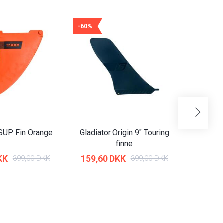
-60%
-60%
SUP Fin Orange
Gladiator Origin 9″ Touring
Gladiat
finne
Ho
KK
159,60 DKK
219,6
399,00 DKK
399,00 DKK