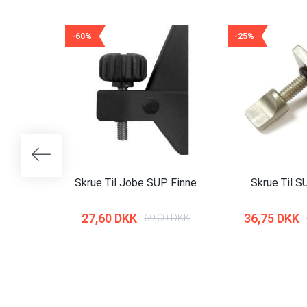
-60%
-25%
Skrue Til Jobe SUP Finne
Skrue Til S
27,60 DKK
36,75 DKK
69,00 DKK