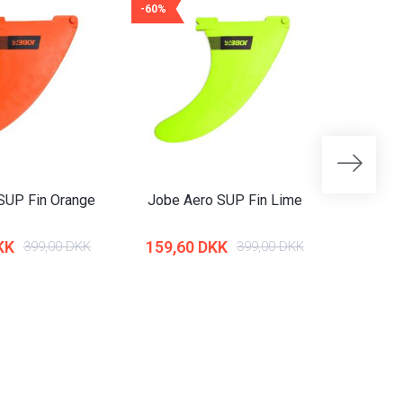
-60%
-25%
SUP Fin Orange
Jobe Aero SUP Fin Lime
Skru
KK
159,60 DKK
36,7
399,00 DKK
399,00 DKK