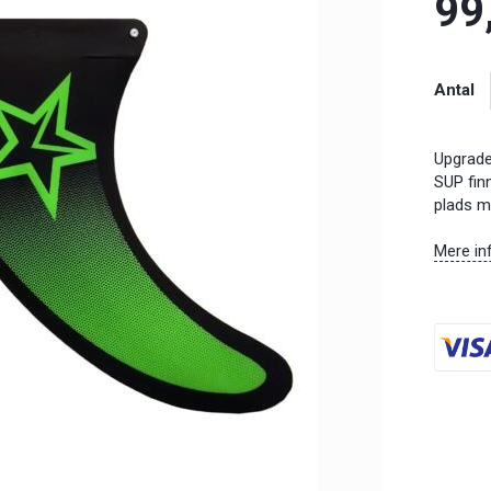
99
Antal
Upgrade
SUP fin
plads me
Mere in