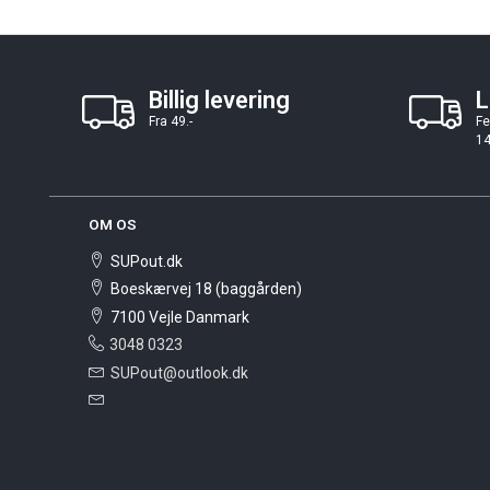
Billig levering
L
Fra 49.-
Fe
14
OM OS
SUPout.dk
Boeskærvej 18 (baggården)
7100 Vejle Danmark
3048 0323
SUPout@outlook.dk