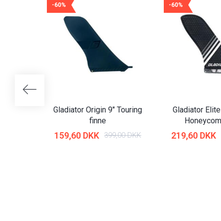
-60%
-60%
Gladiator Origin 9″ Touring
Gladiator Elit
finne
Honeycomb
159,60 DKK
219,60 DKK
399,00 DKK