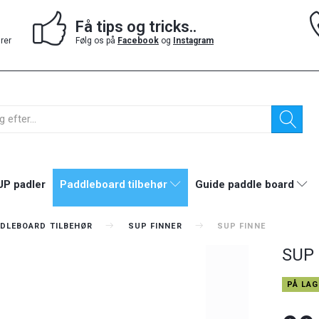
Få tips og tricks..
drer
Følg os på
Facebook
og
Instagram
UP padler
Paddleboard tilbehør
Guide paddle board
DLEBOARD TILBEHØR
SUP FINNER
SUP FINNE
SUP 
PÅ LAG