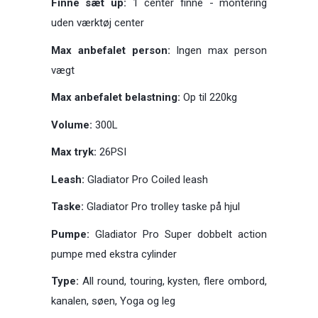
Finne sæt up:
1 center finne - montering
uden værktøj center
Max anbefalet person:
Ingen max person
vægt
Max anbefalet belastning:
Op til 220kg
Volume:
300L
Max tryk:
26PSI
Leash:
Gladiator Pro Coiled leash
Taske:
Gladiator Pro trolley taske på hjul
Pumpe:
Gladiator Pro Super dobbelt action
pumpe med ekstra cylinder
Type:
All round, touring, kysten, flere ombord,
kanalen, søen, Yoga og leg