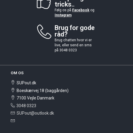
tricks..
Følg os på
Facebook
og
Instagram
Brug for gode
råd?
Brug chatten hvor vi er
live, eller send en sms
på 3048 0323
OM OS
SUPout.dk
Boeskærvej 18 (baggården)
7100 Vejle Danmark
3048 0323
SUPout@outlook.dk