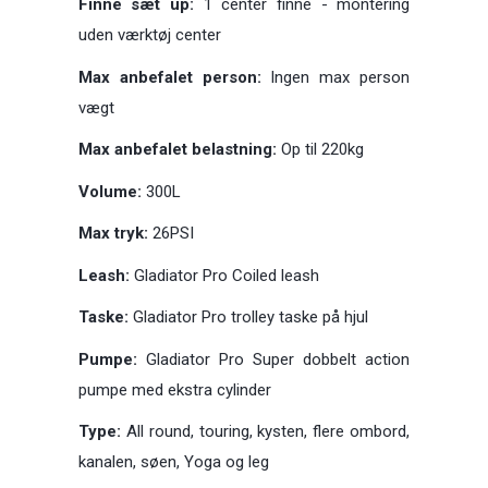
Finne sæt up:
1 center finne - montering
uden værktøj center
Max anbefalet person:
Ingen max person
vægt
Max anbefalet belastning:
Op til 220kg
Volume:
300L
Max tryk:
26PSI
Leash:
Gladiator Pro Coiled leash
Taske:
Gladiator Pro trolley taske på hjul
Pumpe:
Gladiator Pro Super dobbelt action
pumpe med ekstra cylinder
Type:
All round, touring, kysten, flere ombord,
kanalen, søen, Yoga og leg