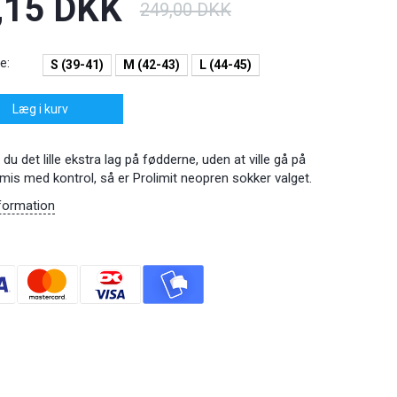
,15 DKK
249,00 DKK
e:
S (39-41)
M (42-43)
L (44-45)
Læg i kurv
du det lille ekstra lag på fødderne, uden at ville gå på
is med kontrol, så er Prolimit neopren sokker valget.
formation