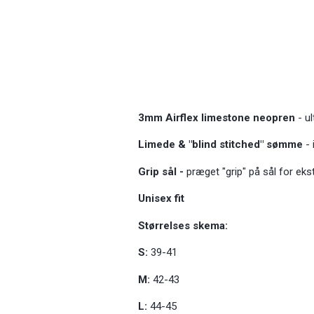
3mm Airflex limestone neopren
- u
Limede & "blind stitched" sømme
- 
Grip sål -
præget "grip" på sål for ekst
Unisex fit
Størrelses skema:
S:
39-41
M:
42-43
L:
44-45