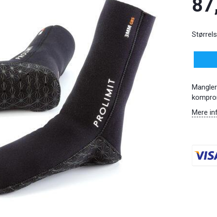
87
Størrels
Mangler 
komprom
Mere in