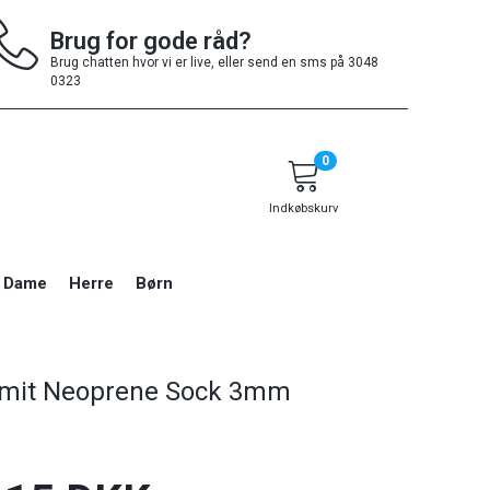
Brug for gode råd?
Brug chatten hvor vi er live, eller send en sms på 3048
0323
0
Indkøbskurv
Dame
Herre
Børn
imit Neoprene Sock 3mm