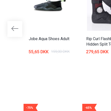
Jobe Aqua Shoes Adult
Rip Curl Fla
Hidden Split 
55,65 DKK
279,65 DKK
159,00 DKK
-75%
-65%