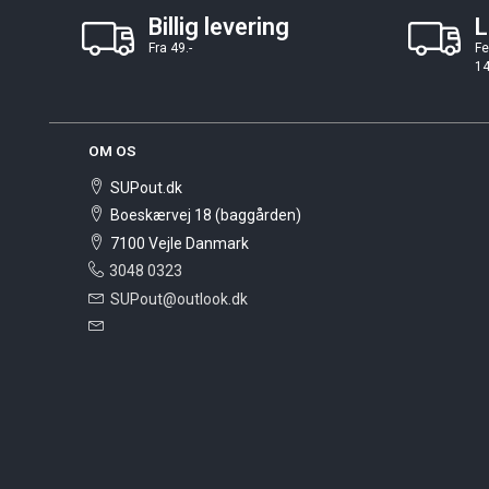
Billig levering
L
Fra 49.-
Fe
14
OM OS
SUPout.dk
Boeskærvej 18 (baggården)
7100 Vejle Danmark
3048 0323
SUPout@outlook.dk