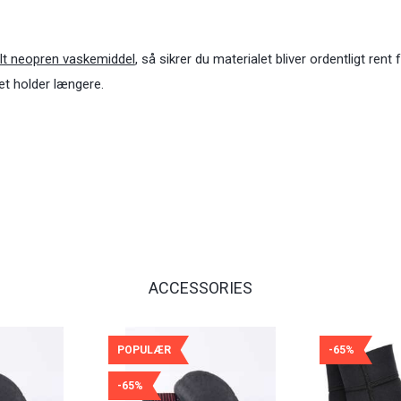
lt neopren vaskemiddel
, så sikrer du materialet bliver ordentligt rent
det holder længere.
ACCESSORIES
POPULÆR
-65%
-65%