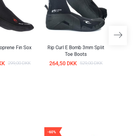
eoprene Fin Sox
Rip Curl E Bomb 3mm Split
ProLimi
Toe Boots
KK
264,50 DKK
199,6
299,00 DKK
529,00 DKK
-60%
-50%