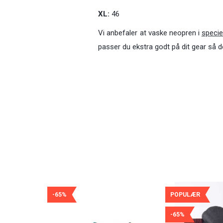
XL:
46
Vi anbefaler at vaske neopren i
specie
passer du ekstra godt på dit gear så 
-65%
POPULÆR
-65%