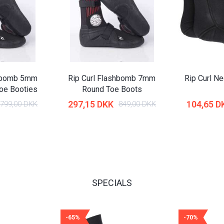
shbomb 5mm
Rip Curl Flashbomb 7mm
Rip Curl N
Toe Booties
Round Toe Boots
297,15 DKK
104,65 D
799,00 DKK
849,00 DKK
SPECIALS
-65%
-70%