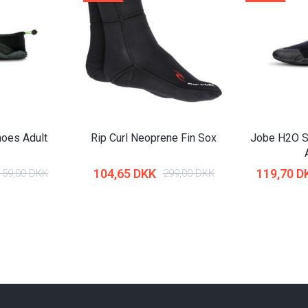
oes Adult
Rip Curl Neoprene Fin Sox
Jobe H2O 
104,65 DKK
119,70 D
159,00 DKK
299,00 DKK