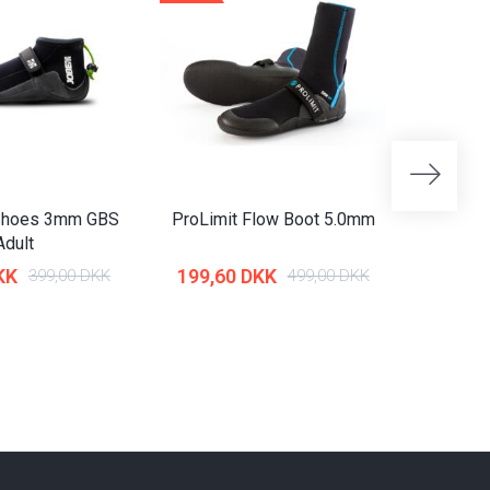
Shoes 3mm GBS
ProLimit Flow Boot 5.0mm
Rip Cur
Adult
KK
199,60 DKK
264,5
399,00 DKK
499,00 DKK