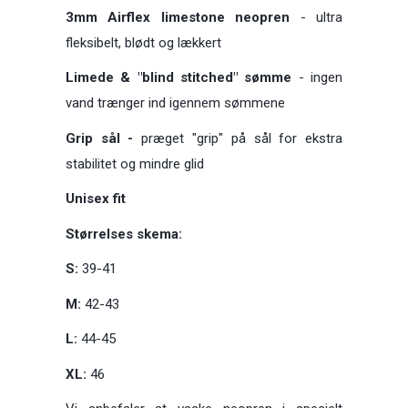
3mm Airflex limestone neopren
- ultra
fleksibelt, blødt og lækkert
Limede & "blind stitched" sømme
- ingen
vand trænger ind igennem sømmene
Grip sål -
præget "grip" på sål for ekstra
stabilitet og mindre glid
Unisex fit
Størrelses skema:
S:
39-41
M:
42-43
L:
44-45
XL:
46