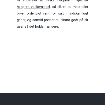
Vi anbefaler at vaske neopren i
specielt
neopren vaskemiddel
, så sikrer du materialet
bliver ordentligt rent for salt, mindsker lugt
gener, og samtid passer du ekstra godt på dit
gear så det holder længere.