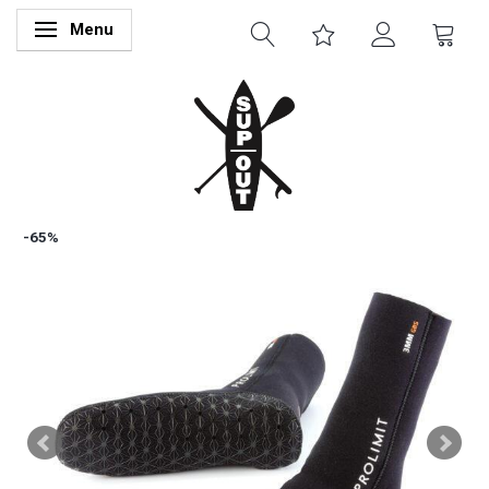
Menu
Skifte navigation
-65%