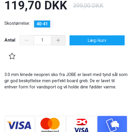
119,70 DKK
399,00 DKK
Skostørrelse:
40-41
Antal
Læg i kurv
3.0 mm limede neopren sko fra JOBE er lavet med tynd sål som
gir god beskyttelse men perfekt board greb. De er lavet til
enhver form for vandsport og vil holde dine fødder varme.