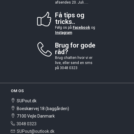
afsendes 20. Juli.....
Få tips og
tricks..
Følg os på
Facebook
og
Instagram
Brug for gode
råd?
Brug chatten hvor vi er
live, eller send en sms
på 3048 0323
OM OS
SUPout.dk
Boeskærvej 18 (baggården)
7100 Vejle Danmark
3048 0323
SUPout@outlook.dk