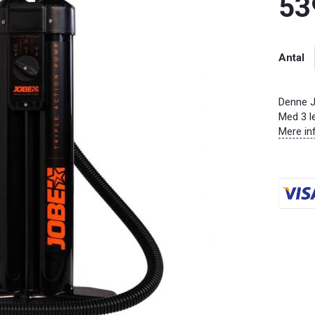
53
Antal
Denne J
Med 3 le
Mere in