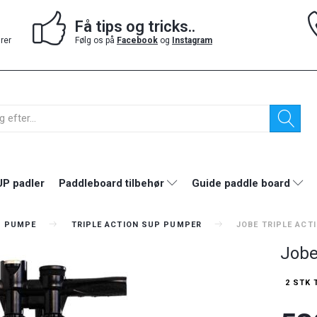
Få tips og tricks..
drer
Følg os på
Facebook
og
Instagram
P padler
Paddleboard tilbehør
Guide paddle board
P PUMPE
TRIPLE ACTION SUP PUMPER
JOBE TRIPLE ACT
Jobe
2 STK 