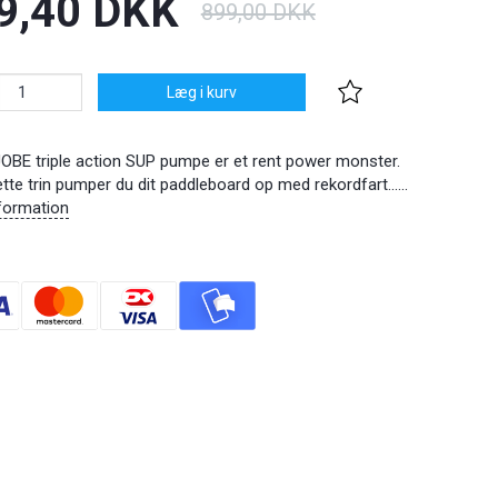
9,40 DKK
899,00 DKK
Læg i kurv
OBE triple action SUP pumpe er et rent power monster.
tte trin pumper du dit paddleboard op med rekordfart......
formation