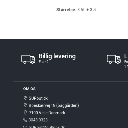
Størrelse:
3.5L + 3.5L
Billig levering
L
Fra 49.-
Fe
14
OM OS
SUPout.dk
Boeskærvej 18 (baggården)
7100 Vejle Danmark
3048 0323
SUPout@outlook.dk