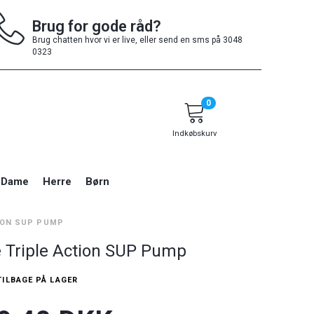
Brug for gode råd?
Brug chatten hvor vi er live, eller send en sms på 3048
0323
0
Indkøbskurv
Dame
Herre
Børn
ION SUP PUMP
 Triple Action SUP Pump
TILBAGE PÅ LAGER