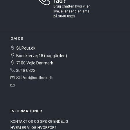
råd?
Brug chatten hvor vi er
live, eller send en sms
på 3048 0323
OM OS
SUPout.dk
Boeskærvej 18 (baggården)
7100 Vejle Danmark
3048 0323
SUPout@outlook.dk
INFORMATIONER
KONTAKT OS OG SPØRG ENDELIG
HVEM ER VI OG HVORFOR?