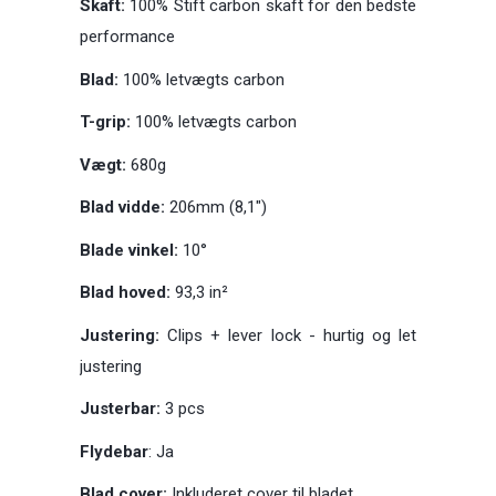
Skaft:
100% Stift carbon skaft for den bedste
performance
Blad:
100% letvægts carbon
T-grip:
100% letvægts carbon
Vægt:
680g
Blad vidde:
206mm (8,1")
Blade vinkel:
10°
Blad hoved:
93,3 in²
Justering:
Clips + lever lock - hurtig og let
justering
Justerbar:
3 pcs
Flydebar
: Ja
Blad cover:
Inkluderet cover til bladet