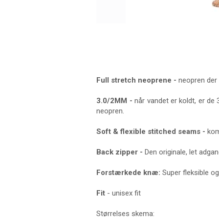
Full stretch neoprene -
neopren der e
3.0/2MM -
når vandet er koldt, er de
neopren.
Soft & flexible stitched seams -
kom
Back zipper -
Den originale, let adga
Forstærkede knæ:
Super fleksible og
Fit
- unisex fit
Størrelses skema: