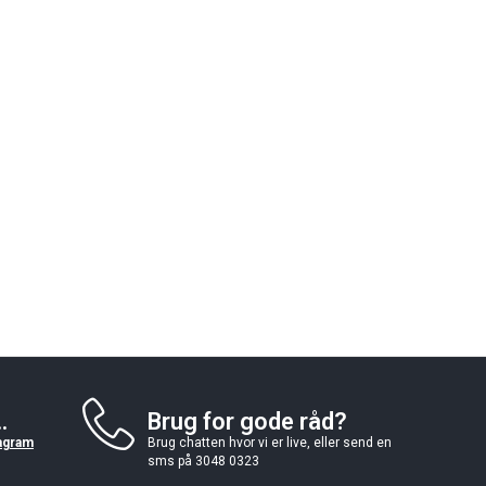
.
Brug for gode råd?
agram
Brug chatten hvor vi er live, eller send en
sms på 3048 0323