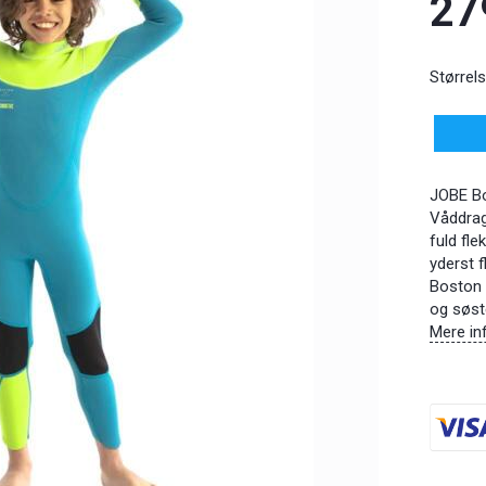
27
Størrels
JOBE Bos
Våddragt
fuld fle
yderst 
Boston
og søste
Mere in