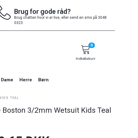
Brug for gode råd?
Brug chatten hvor vi er live, eller send en sms på 3048
0323
0
Indkøbskurv
Dame
Herre
Børn
KIDS TEAL
 Boston 3/2mm Wetsuit Kids Teal