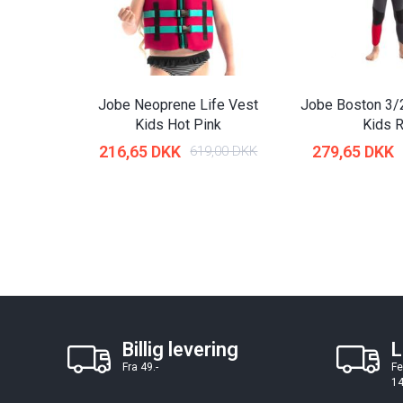
Jobe Neoprene Life Vest
Jobe Boston 3/
Kids Hot Pink
Kids 
216,65 DKK
279,65 DKK
619,00 DKK
Billig levering
L
Fra 49.-
Fe
14