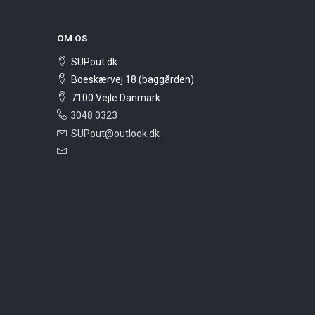
OM OS
SUPout.dk
Boeskærvej 18 (baggården)
7100 Vejle Danmark
3048 0323
SUPout@outlook.dk