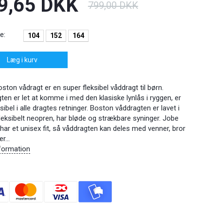
9,65 DKK
799,00 DKK
e:
104
152
164
Læg i kurv
ton vådragt er en super fleksibel våddragt til børn.
en er let at komme i med den klasiske lynlås i ryggen, er
ksibel i alle dragtes retninger. Boston våddragten er lavet i
fleksibelt neopren, har bløde og strækbare syninger. Jobe
har et unisex fit, så våddragten kan deles med venner, bror
r...
formation