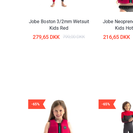
Jobe Boston 3/2mm Wetsuit
Jobe Neoprene
Kids Red
Kids Hot
279,65 DKK
216,65 DKK
799,00 DKK
-65%
-65%