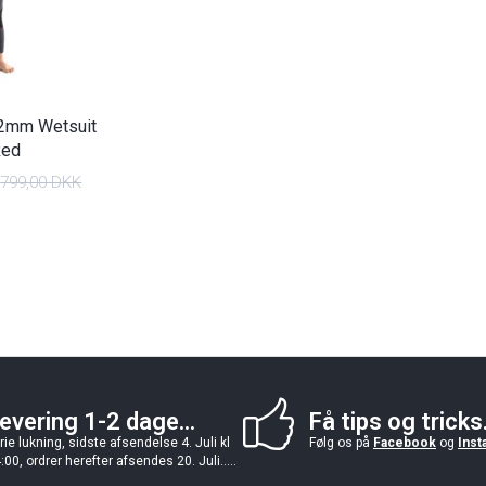
2mm Wetsuit
Red
799,00 DKK
evering 1-2 dage...
Få tips og tricks.
rie lukning, sidste afsendelse 4. Juli kl
Følg os på
Facebook
og
Inst
:00, ordrer herefter afsendes 20. Juli.....