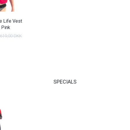
 Life Vest
 Pink
619,00 DKK
SPECIALS