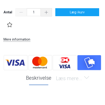
Antal
Læg i kurv
Mere information
Beskrivelse
Læs mere...