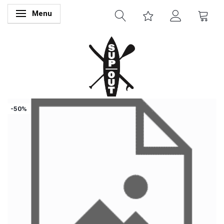
Menu
Skifte navigation
-50%