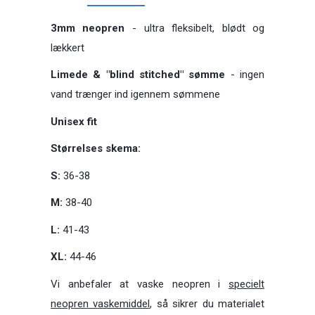
3mm neopren
- ultra fleksibelt, blødt og
lækkert
Limede & "blind stitched" sømme
- ingen
vand trænger ind igennem sømmene
Unisex fit
Størrelses skema:
S:
36-38
M:
38-40
L:
41-43
XL:
44-46
Vi anbefaler at vaske neopren i
specielt
neopren vaskemiddel
, så sikrer du materialet