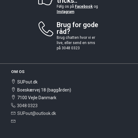
tricks..
Følg os på
Facebook
og
Instagram
Brug for gode
råd?
Brug chatten hvor vi er
live, eller send en sms
på 3048 0323
OM OS
SUPout.dk
Boeskærvej 18 (baggården)
7100 Vejle Danmark
3048 0323
SUPout@outlook.dk