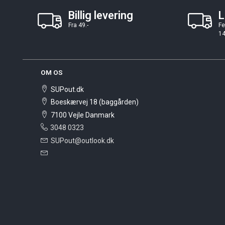
Billig levering
L
Fra 49.-
Fe
14
OM OS
SUPout.dk
Boeskærvej 18 (baggården)
7100 Vejle Danmark
3048 0323
SUPout@outlook.dk