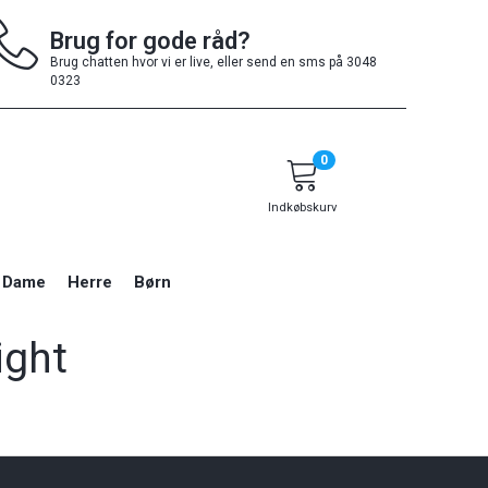
Brug for gode råd?
Brug chatten hvor vi er live, eller send en sms på 3048
0323
0
Indkøbskurv
Dame
Herre
Børn
ight