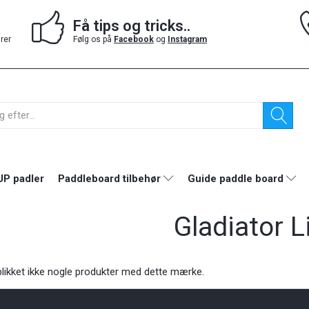
Få tips og tricks..
drer
Følg os på
Facebook
og
Instagram
UP padler
Paddleboard tilbehør
Guide paddle board
Gladiator L
eblikket ikke nogle produkter med dette mærke.