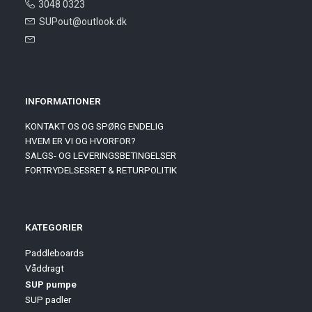
3048 0323
SUPout@outlook.dk
INFORMATIONER
KONTAKT OS OG SPØRG ENDELIG
HVEM ER VI OG HVORFOR?
SALGS- OG LEVERINGSBETINGELSER
FORTRYDELSESRET & RETURPOLITIK
KATEGORIER
Paddleboards
Våddragt
SUP pumpe
SUP padler