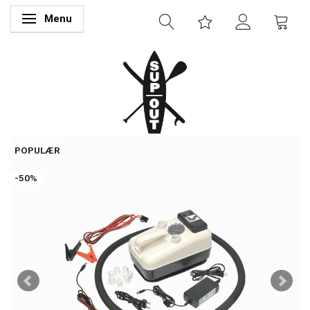
Menu
Skifte navigation
POPULÆR
-50%