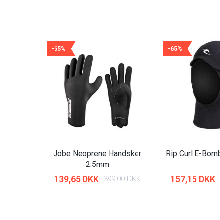
-65%
-65%
Jobe Neoprene Handsker
Rip Curl E-Bo
2.5mm
139,65 DKK
157,15 DKK
399,00 DKK