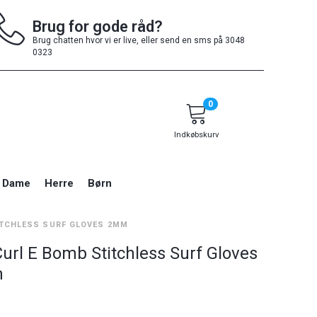
Brug for gode råd?
Brug chatten hvor vi er live, eller send en sms på 3048
0323
0
Indkøbskurv
Dame
Herre
Børn
ITCHLESS SURF GLOVES 2MM
Curl E Bomb Stitchless Surf Gloves
m