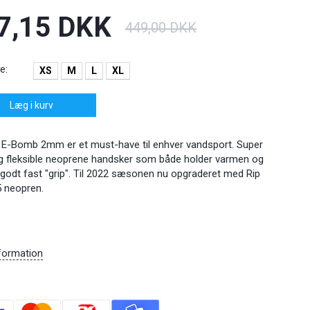
7,15 DKK
449,00 DKK
e:
XS
M
L
XL
Læg i kurv
l E-Bomb 2mm er et must-have til enhver vandsport. Super
g fleksible neoprene handsker som både holder varmen og
t godt fast "grip". Til 2022 sæsonen nu opgraderet med Rip
5 neopren.
formation