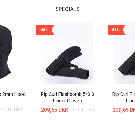
SPECIALS
-65%
-65%
mb 2mm Hood
Rip Curl Flashbomb 5/3 3
Rip Curl F
Finger Gloves
Fing
209,65 DKK
209,65 D
449,00 DKK
599,00 DKK