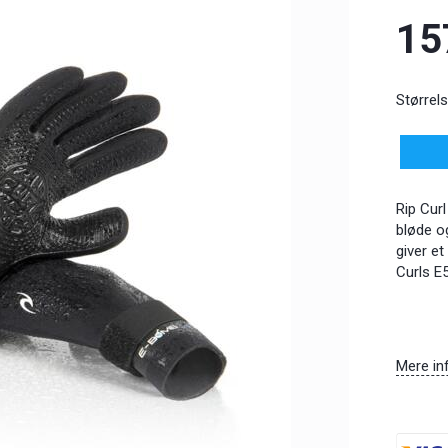
15
Størrels
Rip Cur
bløde o
giver e
Curls E
Mere in