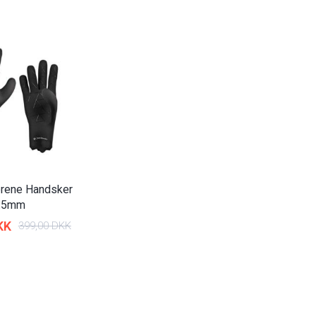
rene Handsker
.5mm
KK
399,00 DKK