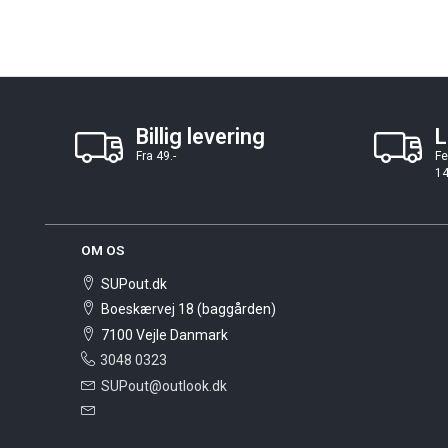
Billig levering
L
Fra 49.-
Fe
14
OM OS
SUPout.dk
Boeskærvej 18 (baggården)
7100 Vejle Danmark
3048 0323
SUPout@outlook.dk