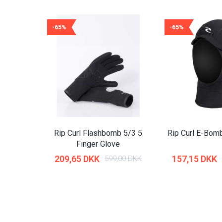
-65%
-65%
Rip Curl Flashbomb 5/3 5
Rip Curl E-Bo
Finger Glove
209,65 DKK
157,15 DKK
599,00 DKK