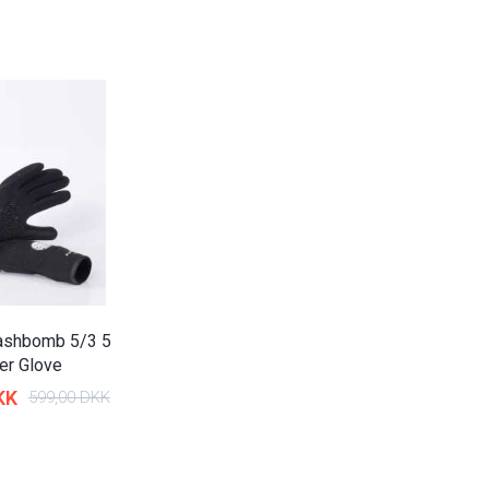
lashbomb 5/3 5
er Glove
KK
599,00 DKK