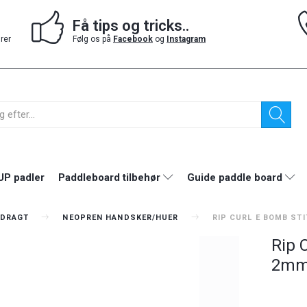
Få tips og tricks..
drer
Følg os på
Facebook
og
Instagram
UP padler
Paddleboard tilbehør
Guide paddle board
DRAGT
NEOPREN HANDSKER/HUER
RIP CURL E BOMB ST
Rip 
2m