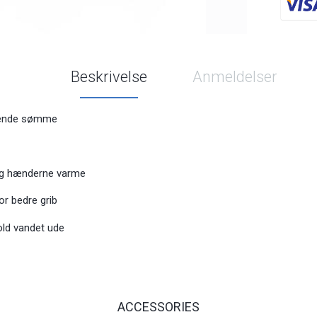
Beskrivelse
Anmeldelser
rende sømme
og hænderne varme
or bedre grib
old vandet ude
ACCESSORIES