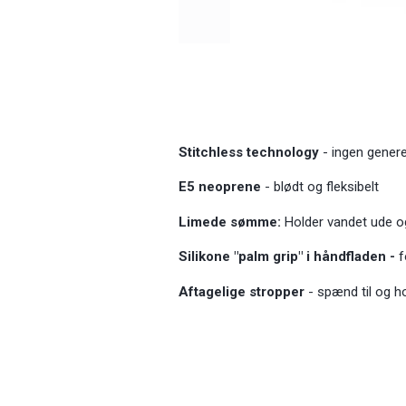
Stitchless technology
- ingen gene
E5 neoprene
- blødt og fleksibelt
Limede sømme:
Holder vandet ude 
Silikone "palm grip" i håndfladen -
f
Aftagelige stropper
- spænd til og h