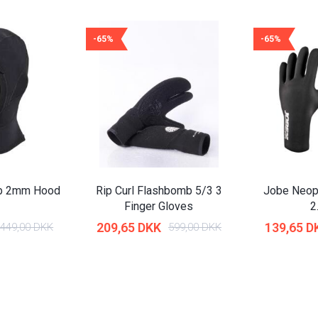
-65%
-65%
mb 2mm Hood
Rip Curl Flashbomb 5/3 3
Jobe Neop
Finger Gloves
2
209,65 DKK
139,65 D
449,00 DKK
599,00 DKK