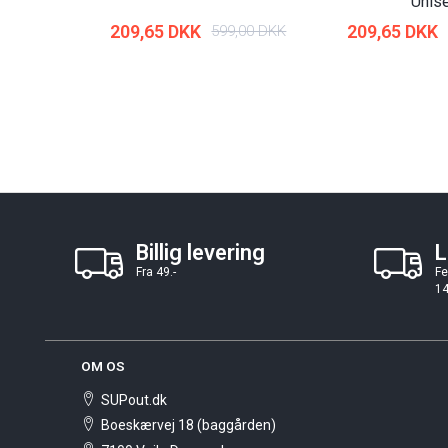
Unis
209,65 DKK
209,65 DKK
599,00 DKK
Billig levering
L
Fra 49.-
Fe
14
OM OS
SUPout.dk
Boeskærvej 18 (baggården)