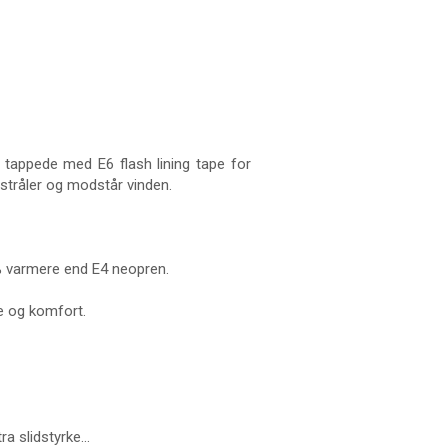
r tappede med E6 flash lining tape for
stråler og modstår vinden.
% varmere end E4 neopren.
me og komfort.
a slidstyrke...