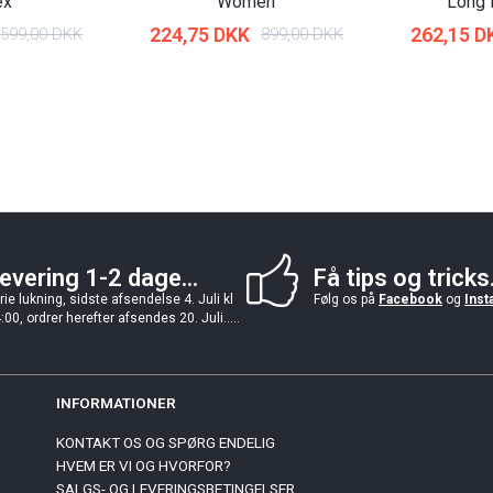
ex
Women
Long
224,75 DKK
262,15 D
599,00 DKK
899,00 DKK
evering 1-2 dage...
Få tips og tricks.
rie lukning, sidste afsendelse 4. Juli kl
Følg os på
Facebook
og
Inst
:00, ordrer herefter afsendes 20. Juli.....
INFORMATIONER
KONTAKT OS OG SPØRG ENDELIG
HVEM ER VI OG HVORFOR?
SALGS- OG LEVERINGSBETINGELSER