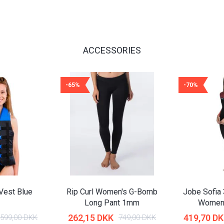
ACCESSORIES
-65%
-70%
Vest Blue
Rip Curl Women's G-Bomb
Jobe Sofia
Long Pant 1mm
Women 
262,15 DKK
419,70 D
599,00 DKK
749,00 DKK