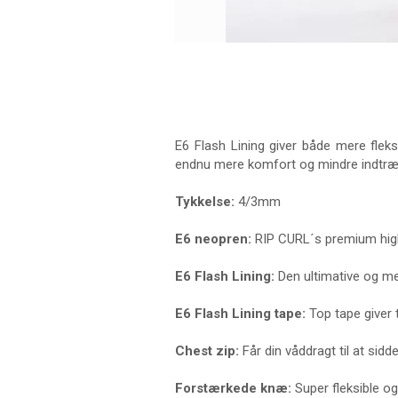
E6 Flash Lining giver både mere fleks
endnu mere komfort og mindre indtræn
Tykkelse:
4/3mm
E6 neopren:
RIP CURL´s premium high
E6 Flash Lining:
Den ultimative og mes
E6 Flash Lining tape:
Top tape giver t
Chest zip:
Får din våddragt til at sidd
Forstærkede knæ:
Super fleksible og