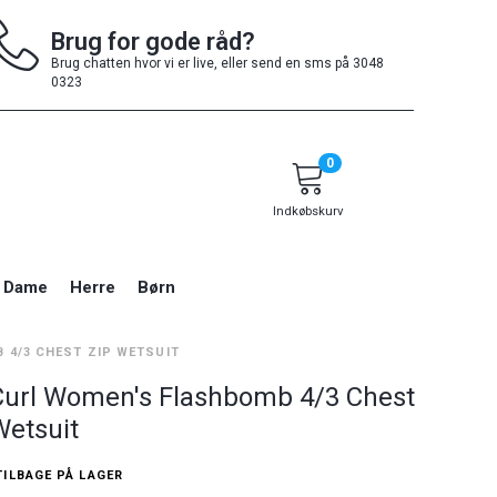
Brug for gode råd?
Brug chatten hvor vi er live, eller send en sms på 3048
0323
0
Indkøbskurv
Dame
Herre
Børn
 4/3 CHEST ZIP WETSUIT
Curl Women's Flashbomb 4/3 Chest
Wetsuit
TILBAGE PÅ LAGER