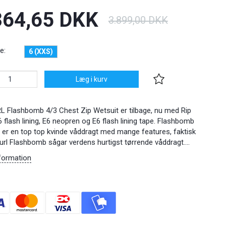
364,65 DKK
3.899,00 DKK
e:
6 (XXS)
Læg i kurv
L Flashbomb 4/3 Chest Zip Wetsuit er tilbage, nu med Rip
6 flash lining, E6 neopren og E6 flash lining tape. Flashbomb
er en top top kvinde våddragt med mange features, faktisk
Curl Flashbomb sågar verdens hurtigst tørrende våddragt....
formation