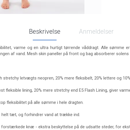
Beskrivelse
Anmeldelser
ibilitet, varme og en ultra hurtigt tørrende våddragt. Alle sømme e
gen af vand. Mesh skin paneller på front og bag absorberer solens 
 stretchy letvægts neopren, 20% mere fleksibelt, 20% lettere og 10
t fleksible lining, 20% mere stretchy end E5 Flash Lining, giver var
op fleksibilitet på alle sømme i hele dragten.
e helt tæt, og forhindrer vand at trække ind.
 forstærkede knæ - ekstra beskyttelse på de udsatte steder, for ekstr