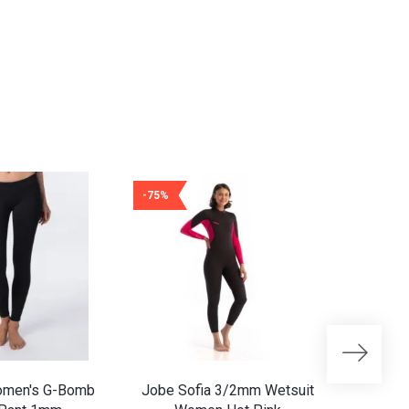
-75%
-70%
Women's G-Bomb
Jobe Sofia 3/2mm Wetsuit
Jobe So