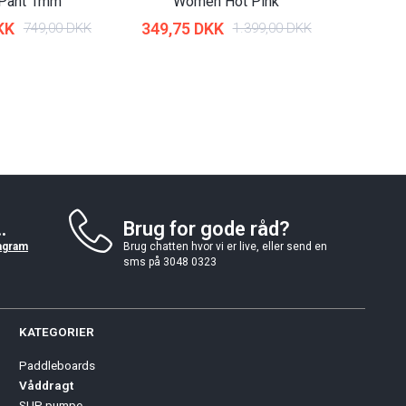
 Pant 1mm
Women Hot Pink
Wom
KK
349,75 DKK
419,70
749,00 DKK
1.399,00 DKK
.
Brug for gode råd?
agram
Brug chatten hvor vi er live, eller send en
sms på 3048 0323
KATEGORIER
Paddleboards
Våddragt
SUP pumpe