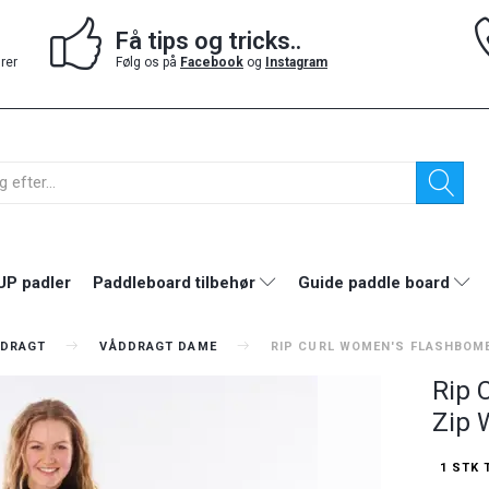
Få tips og tricks..
drer
Følg os på
Facebook
og
Instagram
UP padler
Paddleboard tilbehør
Guide paddle board
DRAGT
VÅDDRAGT DAME
RIP CURL WOMEN'S FLASHBOMB
Rip 
Zip 
1 STK 