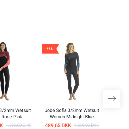
-65%
-65%
 3/2mm Wetsuit
Jobe Sofia 3/2mm Wetsuit
Jobe 
Rose Pink
Women Midnight Blue
KK
489,65 DKK
524,65
1.399,00 DKK
1.399,00 DKK