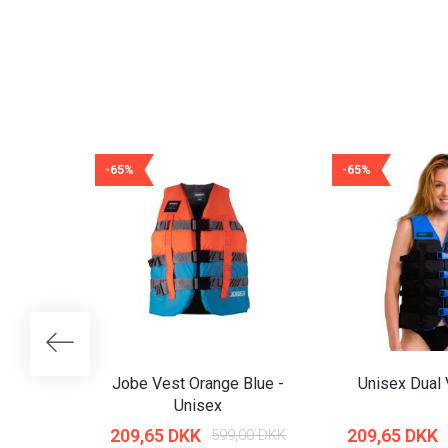
-65%
-65%
Jobe Vest Orange Blue -
Unisex Dual 
Unisex
209,65 DKK
209,65 DKK
599,00 DKK