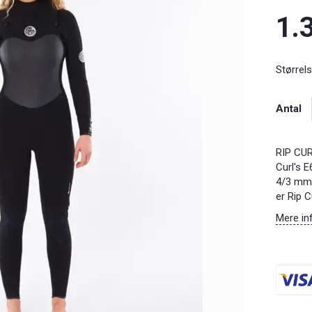
1.
Størrels
Antal
RIP CUR
Curl's E
4/3 mm 
er Rip 
Mere in