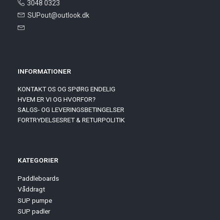
3048 0323
SUPout@outlook.dk
INFORMATIONER
KONTAKT OS OG SPØRG ENDELIG
HVEM ER VI OG HVORFOR?
SALGS- OG LEVERINGSBETINGELSER
FORTRYDELSESRET & RETURPOLITIK
KATEGORIER
Paddleboards
Våddragt
SUP pumpe
SUP padler