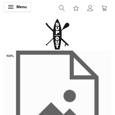
Menu
Skifte navigation
-50%